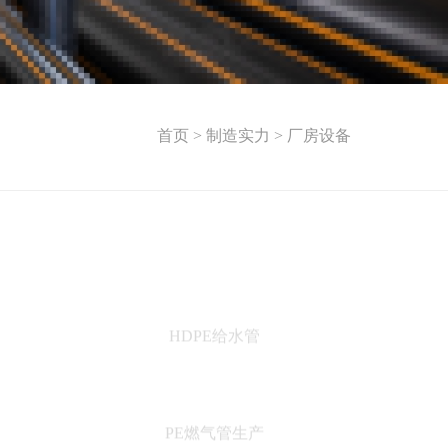
首页 >
制造实力 >
厂房设备
HDPE给水管
PE燃气管生产