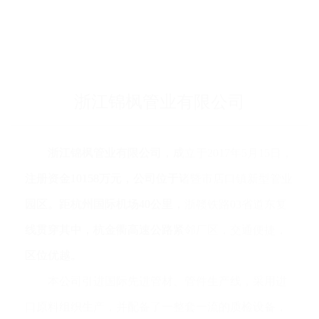
浙江锦枫管业有限公司
浙江锦枫管业有限公司，成立于2017年5月15日，
注册资金10158万元，公司位于诸暨市店口镇新型管业
园区。距杭州国际机场40公里，浙赣铁路03省道东复
线贯穿其中，杭金衢高速公路紧邻厂区，交通便捷，
区位优越。
本公司引进国际先进管材、管件生产线，采用进
口原料组织生产，并配备了一整套一流的质检设备，
是专业生产销售各类铜制管管件、接头、阀；PE给水